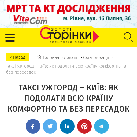
Головна
>
Локації
>
Свіжі локації
>
Таксі Ужгород – Київ: як подолати всю країну комфортно та
без пересадок
ТАКСІ УЖГОРОД – КИЇВ: ЯК
ПОДОЛАТИ ВСЮ КРАЇНУ
КОМФОРТНО ТА БЕЗ ПЕРЕСАДОК