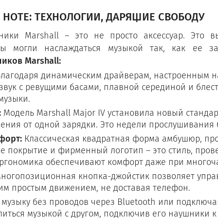
 НОТЕ: ТЕХНОЛОГИИ, ДАРЯЩИЕ СВОБОДУ
ки Marshall – это не просто аксессуар. Это вы
вы могли наслаждаться музыкой так, как ее з
ков Marshall:
лагодаря динамическим драйверам, настроенным на
вук с ревущими басами, плавной серединой и блес
музыки.
:
Модель Marshall Major IV установила новый станда
ения от одной зарядки. Это недели прослушивания б
форт:
Классическая квадратная форма амбушюр, про
е покрытие и фирменный логотип – это стиль, про
ргономика обеспечивают комфорт даже при многоч
ногопозиционная кнопка-джойстик позволяет упра
им простым движением, не доставая телефон.
музыку без проводов через Bluetooth или подключай
литься музыкой с другом, подключив его наушники к