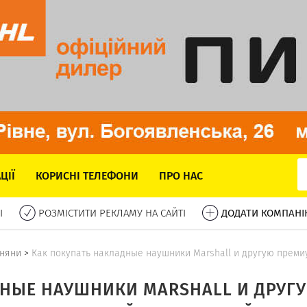
ЦІЇ
КОРИСНІ ТЕЛЕФОНИ
ПРО НАС
І
РОЗМІСТИТИ РЕКЛАМУ НА САЙТІ
ДОДАТИ КОМПАНІ
вняни
>
Как покупать накладные наушники Marshall и другую преми
НЫЕ НАУШНИКИ MARSHALL И ДРУГ