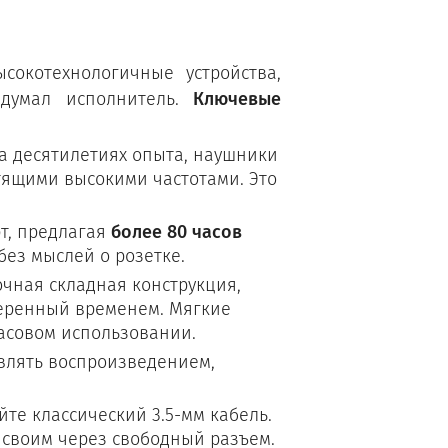
сокотехнологичные устройства,
адумал исполнитель.
Ключевые
 десятилетиях опыта, наушники
тящими высокими частотами. Это
рт, предлагая
более 80 часов
ез мыслей о розетке.
чная складная конструкция,
веренный временем. Мягкие
асовом использовании.
влять воспроизведением,
те классический 3.5-мм кабель.
 своим через свободный разъем.