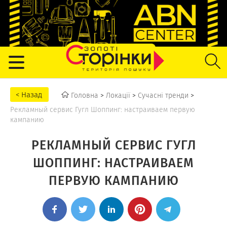
Головна
>
Локації
>
Сучасні тренди
>
Рекламный сервис Гугл Шоппинг: настраиваем первую
кампанию
РЕКЛАМНЫЙ СЕРВИС ГУГЛ
ШОППИНГ: НАСТРАИВАЕМ
ПЕРВУЮ КАМПАНИЮ