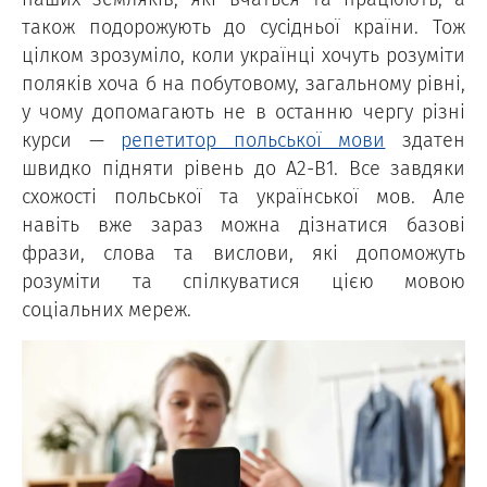
також подорожують до сусідньої країни. Тож
цілком зрозуміло, коли українці хочуть розуміти
поляків хоча б на побутовому, загальному рівні,
у чому допомагають не в останню чергу різні
курси —
репетитор польської мови
здатен
швидко підняти рівень до А2-В1. Все завдяки
схожості польської та української мов. Але
навіть вже зараз можна дізнатися базові
фрази, слова та вислови, які допоможуть
розуміти та спілкуватися цією мовою
соціальних мереж.