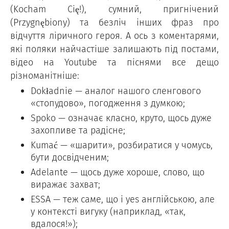
(Kocham Cię!), сумний, пригнічений
(Przygnębiony) та безліч інших фраз про
відчуття ліричного героя. А ось з коментарями,
які поляки найчастіше залишають під постами,
відео на Youtube та піснями все дещо
різноманітніше:
Dokładnie — аналог нашого сленгового
«стопудово», погодження з думкою;
Spoko — означає класно, круто, щось дуже
захопливе та радісне;
Kumać — «шарити», розбиратися у чомусь,
бути досвідченим;
Adelante — щось дуже хороше, слово, що
виражає захват;
ESSA — теж саме, що і yes англійською, але
у контексті вигуку (наприклад, «так,
вдалося!»);