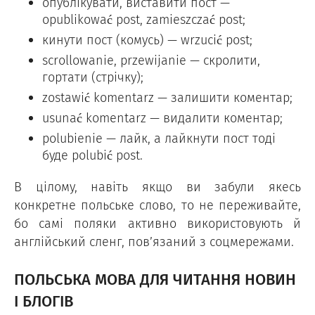
опублікувати, виставити пост —
opublikować post, zamieszczać post;
кинути пост (комусь) — wrzucić post;
scrollowanie, przewijanie — скролити,
гортати (стрічку);
zostawić komentarz — залишити коментар;
usunać komentarz — видалити коментар;
polubienie — лайк, а лайкнути пост тоді
буде polubić post.
В цілому, навіть якщо ви забули якесь
конкретне польське слово, то не переживайте,
бо самі поляки активно використовують й
англійський сленг, пов’язаний з соцмережами.
ПОЛЬСЬКА МОВА ДЛЯ ЧИТАННЯ НОВИН
І БЛОГІВ