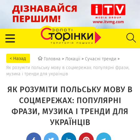
Головна
>
Локації
>
Сучасні тренди
>
Як розуміти польську мову в соцмережах: популярні фрази,
музика і тренди для українців
ЯК РОЗУМІТИ ПОЛЬСЬКУ МОВУ В
СОЦМЕРЕЖАХ: ПОПУЛЯРНІ
ФРАЗИ, МУЗИКА І ТРЕНДИ ДЛЯ
УКРАЇНЦІВ