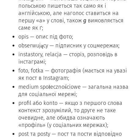
польською пишеться так само як і
англійською, але наголос ставиться на
першу «а» у слові, також
g
вимовляється
саме як ґ;
opis — опис під фото;
obserwujący — підписник у соцмережах;
instastory, relacja — сторіз, розповідь в
інстаграмі;
foto, fotka — фотографія (мається на увазі
як пост в Instagram;
medium społecznościowe — загальна назва
для соціальної мережі;
profil або konto — якщо з першого слова
контекст зрозумілий, то друге не таке
очевидне, але обидва означають
«профіль» (у соціальних мережах);
post та posty — пост та пости відповідно