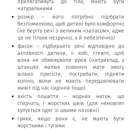
прилягатимуть до тіла, мають бути
натуральними
розмір – його потрібно підібрати
безпомилково, щоб дитині було комфортно
(не беріть речі з великим «запасом», адже
це не тільки незручно, а й небезпечно)
фасон – підбирайте речі відповідно до
активності дитини, її хобі, стежте, щоб
вони не обмежували рухів (наприклад, у
штанцях малюк повинен мати змогу
вільно присісти, пострибати, підняти
коліно, вони не мають передавлювати
живіт під час сидіння тощо)
якість пошиття – жодних ниток, що
стирчать, і жорстких швів (для немовлят
купується одяг зі швами назовні)
гумки, якщо вони є, не мають бути
жорсткими і тугими