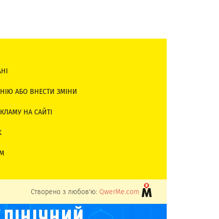
АНІ
НІЮ АБО ВНЕСТИ ЗМІНИ
КЛАМУ НА САЙТІ
K
AM
Створено з любов'ю:
QwerMe.com