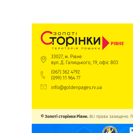
РІВНЕ
33027, м. Рівне
вул. Д. Галицького, 19, офіс 803
(067) 362 4792
(099) 11 964 77
info@goldenpages.rv.ua
© Золоті сторінки Рівне.
Всі права захищено. П