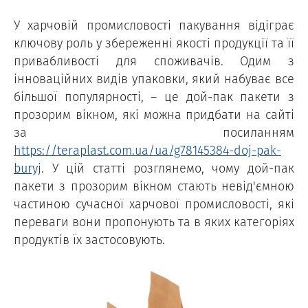
У харчовій промисловості пакування відіграє
ключову роль у збереженні якості продукції та її
привабливості для споживачів. Одим з
інноваційних видів упаковки, який набуває все
більшої популярності, – це дой-пак пакети з
прозорим вікном, які можна придбати на сайті
за посиланням
https://teraplast.com.ua/ua/g78145384-doj-pak-
buryj
. У цій статті розглянемо, чому дой-пак
пакети з прозорим вікном стають невід'ємною
частиною сучасної харчової промисловості, які
переваги вони пропонують та в яких категоріях
продуктів їх застосовують.