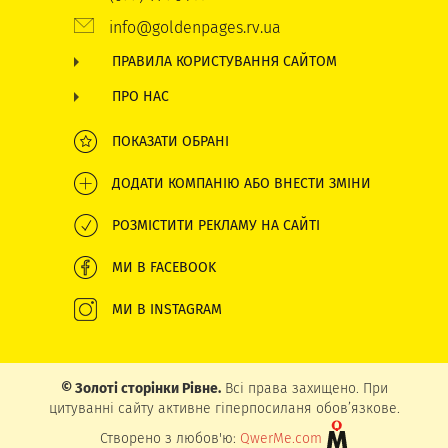
info@goldenpages.rv.ua
ПРАВИЛА КОРИСТУВАННЯ САЙТОМ
ПРО НАС
ПОКАЗАТИ ОБРАНІ
ДОДАТИ КОМПАНІЮ АБО ВНЕСТИ ЗМІНИ
РОЗМІСТИТИ РЕКЛАМУ НА САЙТІ
МИ В FACEBOOK
МИ В INSTAGRAM
© Золоті сторінки Рівне.
Всі права захищено. При
цитуванні сайту активне гіперпосиланя обов’язкове.
Створено з любов'ю:
QwerMe.com