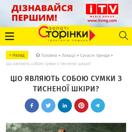
Головна
>
Локації
>
Сучасні тренди
>
Що являють собою сумки з тисненої шкіри?
ЩО ЯВЛЯЮТЬ СОБОЮ СУМКИ З
ТИСНЕНОЇ ШКІРИ?