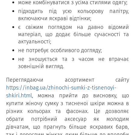
може комбінуватися з усіма стилями одягу;
підходить під усю кольорову палітру,
включаючи яскраві відтінки;
є свіжим поглядом на давно відомий
матеріал, що додає більше сучасності та
актуальності;
не потребує особливого догляду;
не зношується та з часом не втрачає
зовнішній вигляд.
Переглядаючи асортимент сайту
https://inbag.ua/zhinochi-sumki-z-tisnenoyi-
shkiri.html
, можна прийти до висновку, що
купити жіночу сумку з тисненої шкіри можна в
різних кольорах та фасонах. Це дозволяє
обрати потрібний аксесуар як молодим
дівчатам, що прагнуть більше яскравих барв,
так і дорослим жінках, яким більше до вподоби